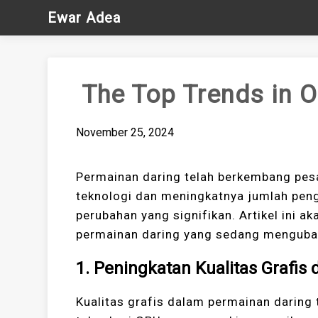
Skip
Ewar Adea
to
content
The Top Trends in 
November 25, 2024
Permainan daring telah berkembang pes
teknologi dan meningkatnya jumlah pengg
perubahan yang signifikan. Artikel ini 
permainan daring yang sedang mengubah
1. Peningkatan Kualitas Grafis
Kualitas grafis dalam permainan daring