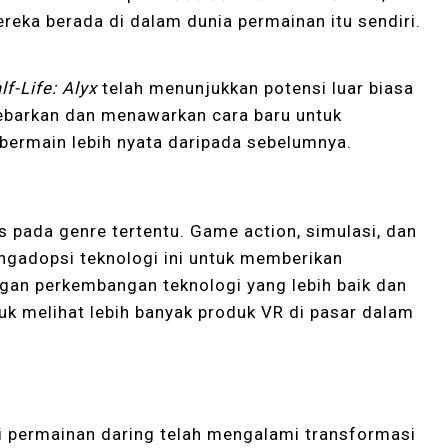
eka berada di dalam dunia permainan itu sendiri.
lf-Life: Alyx
telah menunjukkan potensi luar biasa
debarkan dan menawarkan cara baru untuk
ermain lebih nyata daripada sebelumnya.
s pada genre tertentu. Game action, simulasi, dan
ngadopsi teknologi ini untuk memberikan
ngan perkembangan teknologi yang lebih baik dan
tuk melihat lebih banyak produk VR di pasar dalam
gi permainan daring telah mengalami transformasi