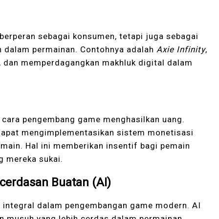
berperan sebagai konsumen, tetapi juga sebagai
eh dalam permainan. Contohnya adalah
Axie Infinity
,
, dan memperdagangkan makhluk digital dalam
a cara pengembang game menghasilkan uang.
apat mengimplementasikan sistem monetisasi
emain. Hal ini memberikan insentif bagi pemain
g mereka sukai.
cerdasan Buatan (AI)
n integral dalam pengembangan game modern. AI
an musuh yang lebih cerdas dalam permainan,