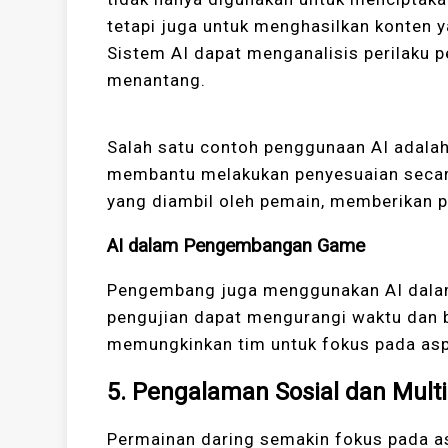
tetapi juga untuk menghasilkan konten
Sistem AI dapat menganalisis perilaku 
menantang.
Salah satu contoh penggunaan AI adalah 
membantu melakukan penyesuaian secara
yang diambil oleh pemain, memberikan 
AI dalam Pengembangan Game
Pengembang juga menggunakan AI dala
pengujian dapat mengurangi waktu dan
memungkinkan tim untuk fokus pada aspe
5. Pengalaman Sosial dan Multi
Permainan daring semakin fokus pada a